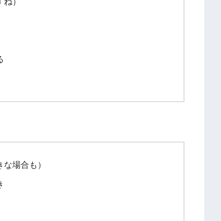
すね）
る
きな場合も）
き